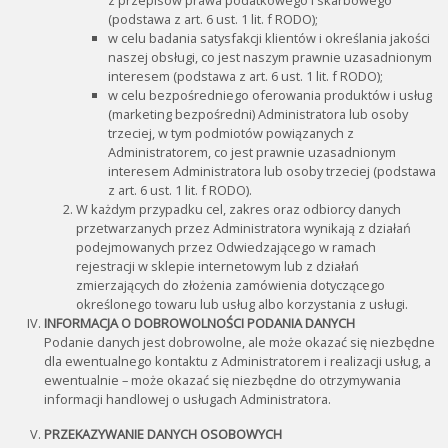
(podstawa z art. 6 ust. 1 lit. f RODO);
w celu badania satysfakcji klientów i określania jakości
naszej obsługi, co jest naszym prawnie uzasadnionym
interesem (podstawa z art. 6 ust. 1 lit. f RODO);
w celu bezpośredniego oferowania produktów i usług
(marketing bezpośredni) Administratora lub osoby
trzeciej, w tym podmiotów powiązanych z
Administratorem, co jest prawnie uzasadnionym
interesem Administratora lub osoby trzeciej (podstawa
z art. 6 ust. 1 lit. f RODO).
W każdym przypadku cel, zakres oraz odbiorcy danych
przetwarzanych przez Administratora wynikają z działań
podejmowanych przez Odwiedzającego w ramach
rejestracji w sklepie internetowym lub z działań
zmierzających do złożenia zamówienia dotyczącego
określonego towaru lub usług albo korzystania z usługi.
INFORMACJA O DOBROWOLNOŚCI PODANIA DANYCH
Podanie danych jest dobrowolne, ale może okazać się niezbędne
dla ewentualnego kontaktu z Administratorem i realizacji usług, a
ewentualnie – może okazać się niezbędne do otrzymywania
informacji handlowej o usługach Administratora.
PRZEKAZYWANIE DANYCH OSOBOWYCH