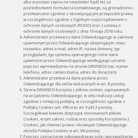
albo w postaci zapisu na newsletter bądź też za
pośrednictwem formularza kontaktowego, są gromadzone i
przetwarzane zgodnie z obowiązującymi przepisami prawa,
w szczególności zgodnie z Ogólnym rozporządzeniem o
ochronie danych osobowych (RODO) oraz z ustawą o
ochronie danych osobowych z dnia 10 maja 2018 roku.
Administrator przetwarza dane Odwiedzającego w zakresie
ujawnionym przez Odwiedzającego obejmującym: imię i
nazwisko, adres e-mail, adres IP, nazwa domeny, typ
przeglądarki, typ systemu operacyjnego i inne dane
ujawnione przez Odwiedzającego według jego uznania
poprzez wprowadzenie na stronie DRIVEBOX (np. numer
telefonu, adres zamieszkania, adres do doręczeń).
Administrator przetwarza dane podane przez
Odwiedzającego dla celów wskazanych w art. III poniżej.
Strona DRIVEBOX korzysta z plików cookies zapisywanych
na urządzeniu Odwiedzającego, w celu realizacji usług
zgodnie z niniejszą polityką, w szczególności zgodnie z
Polityką Cookies (art. VIII) oraz art. II pkt 2 poniżej.
Szczegółowe kwestie dotyczące stosowanych plików
Cookies, w tym zakres, rodzaj oraz sposoby korzystania z
Cookies, jak również prawa i obowiązki Odwiedzającego
określa Polityka Cookies w art. VIII poniżej.
Poprzez zaznaczenie odpowiedniego pola i wprowadzenie