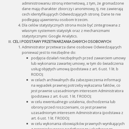
administrowaniu stroną internetową, z tym, że gromadzone
dane mają charakter zbiorczy i anonimowy, tj. nie zawierają
cech identyfikujących Odwiedzających stronę. Dane te nie
podlegają ujawnieniu osobom trzecim.
Dla celów statystycznych strona może być zintegrowana z
własnym systemem statystyk oraz z mechanizmami
statystycznymi: Google Analytics.
CEL I PODSTAWY PRZETWARZANIA DANYCH OSOBOWYCH
Administrator przetwarza dane osobowe Odwiedzających
ponieważ jest to niezbędne do:
podjęcia działań niezbędnych przed zawarciem umowy
lub wykonania zawartej umowy, w tym do świadczenia
usług objętych umową (podstawa z art. 6 ust. 1 lit. b
RODO);
w celach archiwalnych dla zabezpieczenia informacji
na wypadek prawnej potrzeby wykazania faktów, co
jest prawnie uzasadnionym interesem Administratora
(podstawa z art. 6 ust. 1 lit. f RODO);
w celu ewentualnego ustalenia, dochodzenia lub
obrony przed roszczeniami, co jest prawnie
uzasadnionym interesem Administratora (podstawa z
art. 6 ust. 1 lit. f RODO);
w celu wykonania obowiązków prawnych wynikających
z przepisów prawa podatkowego i skarbowego