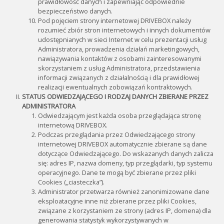
prawidłowość danych i zapewniając odpowiednie
bezpieczeństwo danych.
Pod pojęciem strony internetowej DRIVEBOX należy
rozumieć zbiór stron internetowych i innych dokumentów
udostępnianych w sieci Internet w celu prezentacji usług
Administratora, prowadzenia działań marketingowych,
nawiązywania kontaktów z osobami zainteresowanymi
skorzystaniem z usług Administratora, przedstawienia
informacji związanych z działalnością i dla prawidłowej
realizacji ewentualnych zobowiązań kontraktowych.
STATUS ODWIEDZAJĄCEGO I RODZAJ DANYCH ZBIERANE PRZEZ
ADMINISTRATORA
Odwiedzającym jest każda osoba przeglądająca stronę
internetową DRIVEBOX.
Podczas przeglądania przez Odwiedzającego strony
internetowej DRIVEBOX automatycznie zbierane są dane
dotyczące Odwiedzającego. Do wskazanych danych zalicza
się: adres IP, nazwa domeny, typ przeglądarki, typ systemu
operacyjnego. Dane te mogą być zbierane przez pliki
Cookies („ciasteczka”).
Administrator przetwarza również zanonimizowane dane
eksploatacyjne inne niż zbierane przez pliki Cookies,
związane z korzystaniem ze strony (adres IP, domena) dla
generowania statystyk wykorzystywanych w